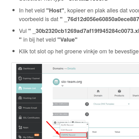
In het veld
, kopieer en plak alles dat v
"Host"
voorbeeld is dat
" _76d12d056e60850a0ece887
Vul
" _30b2320cb1269ad7af19f945284c0073.xl
in bij het veld
"
"Value"
Klik tot slot op het groene vinkje om te bevestige