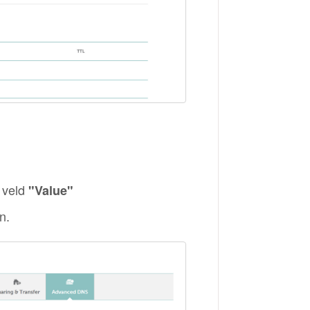
t veld
"Value"
n.