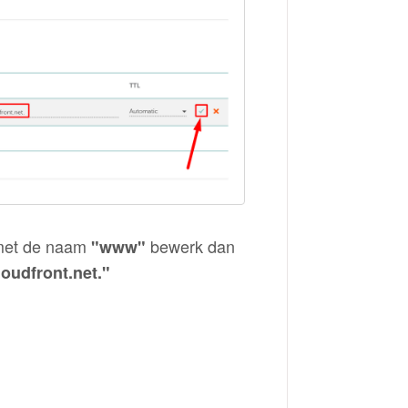
 met de naam
bewerk dan
"www"
oudfront.net."