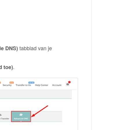
tabblad van je
de DNS)
.
 toe)