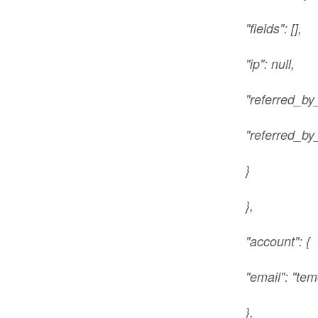
"fields": [],
"ip": null,
"referred_by_
"referred_by
}
},
"account": {
"email": "t
},