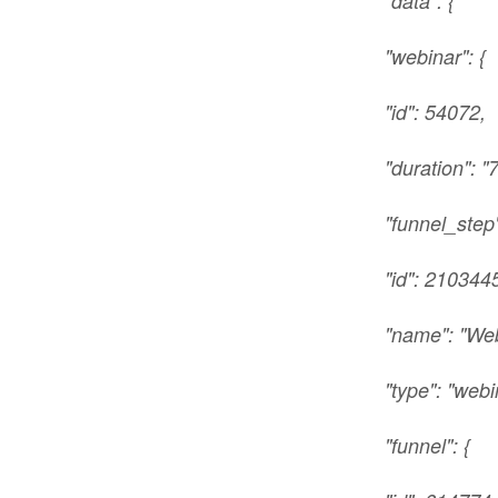
"data": {
"webinar": {
"id": 54072,
"duration": "
"funnel_step"
"id": 210344
"name": "Web
"type": "webi
"funnel": {