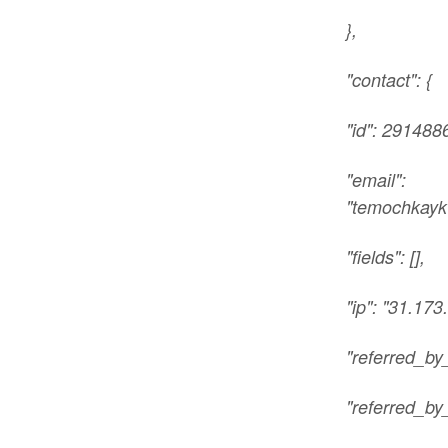
},
"contact": {
"id": 291488
"email":
"temochkayk
"fields": [],
"ip": "31.173
"referred_by_
"referred_by