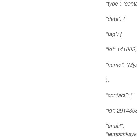
"type": "cont
"data": {
"tag": {
"id": 141002,
"name": "M
},
"contact": {
"id": 291435
"email":
"temochkaykv