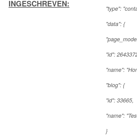
INGESCHREVEN:
"type": "cont
"data": {
"page_model"
"id": 264337
"name": "Ho
"blog": {
"id": 33665,
"name": "Tes
}