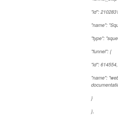
"id": 210283
"name": "Sq
"type": "sque
"funnel": {
"id": 614554,
"name": "web
documentati
}
},