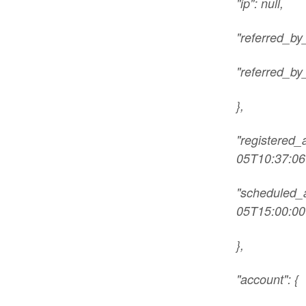
"ip": null,
"referred_by_
"referred_by
},
"registered_
05T10:37:06
"scheduled_a
05T15:00:00
},
"account": {