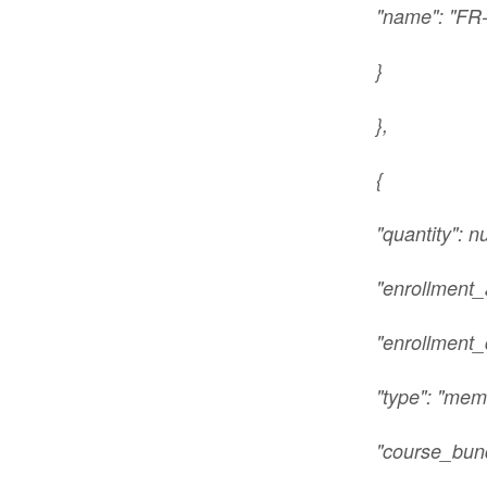
"name": "FR
}
},
{
"quantity": nu
"enrollment_
"enrollment_
"type": "mem
"course_bund