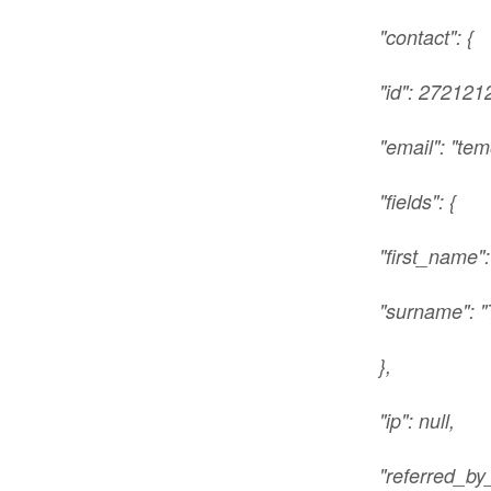
"contact": {
"id": 272121
"email": "te
"fields": {
"first_name":
"surname": "
},
"ip": null,
"referred_by_