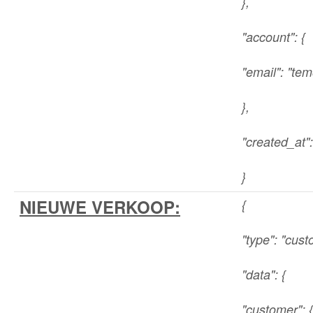
},
"account": {
"email": "t
},
"created_at"
}
NIEUWE VERKOOP:
{
"type": "cus
"data": {
"customer": {