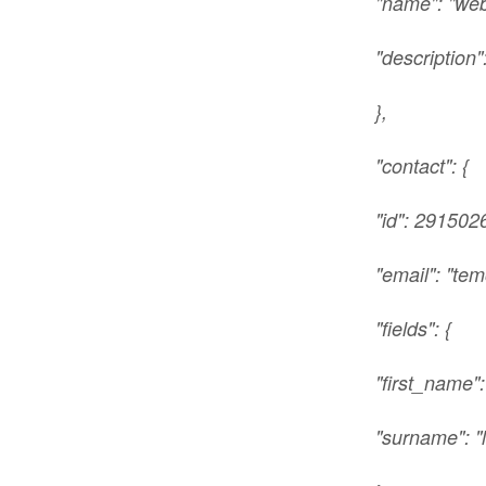
"name": "web
"description":
},
"contact": {
"id": 291502
"email": "t
"fields": {
"first_name"
"surname": "