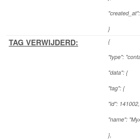
"created_at"
}
TAG VERWIJDERD:
{
"type": "cont
"data": {
"tag": {
"id": 141002,
"name": "M
},