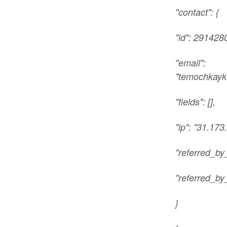
"contact": {
"id": 291428
"email":
"temochkayk
"fields": [],
"ip": "31.173
"referred_by_
"referred_by
}