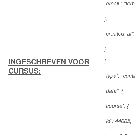
"email": "t
},
"created_at"
}
INGESCHREVEN VOOR
{
CURSUS:
"type": "cont
"data": {
"course": {
"id": 44685,