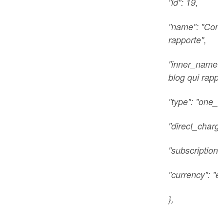
"id": 19,
"name": "Com
rapporte",
"inner_name
blog qui rapp
"type": "one_
"direct_char
"subscription
"currency": "
},