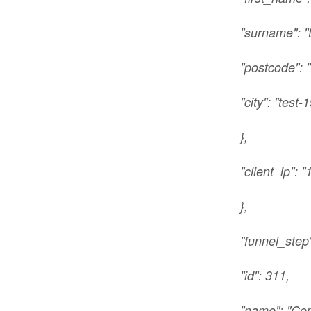
"surname": "
"postcode": "
"city": "test-
},
"client_ip": 
},
"funnel_step"
"id": 311,
"name": "Com