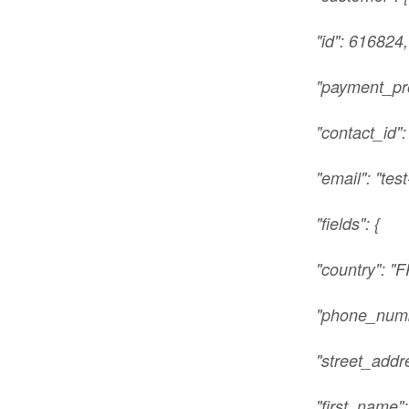
"id": 616824,
"payment_pro
"contact_id"
"email": "te
"fields": {
"country": "F
"phone_numbe
"street_addre
"first_name":