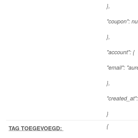
},
"coupon": nul
},
"account": {
"email": "a
},
"created_at"
}
{
TAG TOEGEVOEGD: