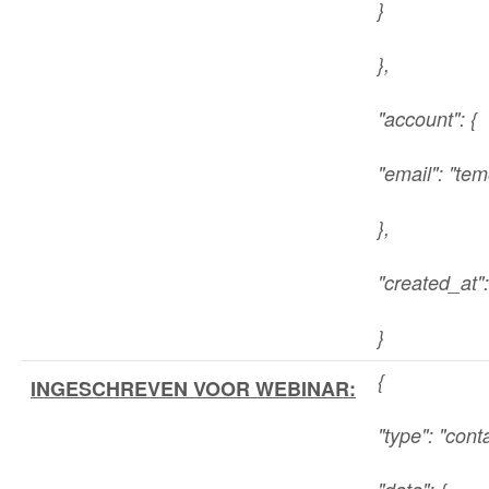
}
},
"account": {
"email": "t
},
"created_at"
}
{
INGESCHREVEN VOOR WEBINAR:
"type": "cont