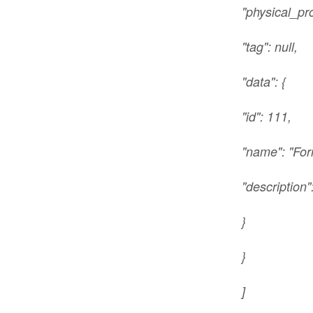
"physical_pro
"tag": null,
"data": {
"id": 111,
"name": "For
"description":
}
}
]