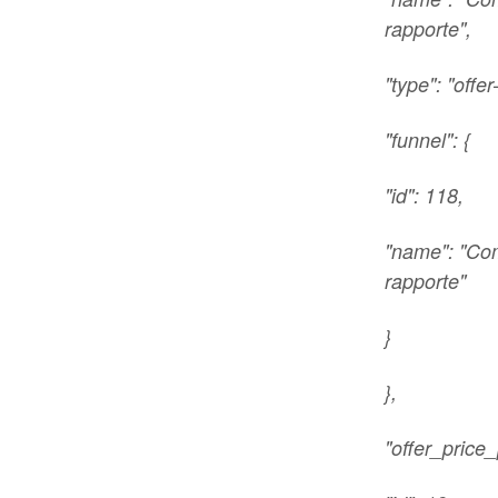
rapporte",
"type": "offer
"funnel": {
"id": 118,
"name": "Com
rapporte"
}
},
"offer_price_