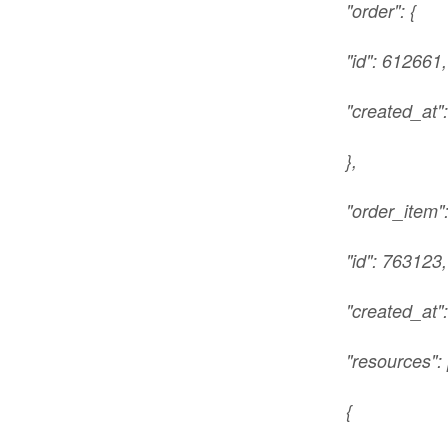
"order": {
"id": 612661,
"created_at"
},
"order_item":
"id": 763123,
"created_at"
"resources": 
{