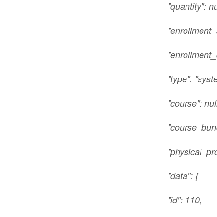
"quantity": nu
"enrollment_
"enrollment_
"type": "sys
"course": null
"course_bund
"physical_pro
"data": {
"id": 110,