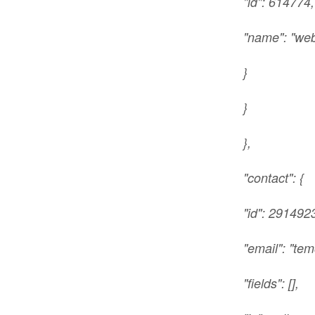
"id": 614774,
"name": "web
}
}
},
"contact": {
"id": 291492
"email": "t
"fields": [],