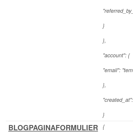
"referred_by
}
},
"account": {
"email": "t
},
"created_at"
}
BLOGPAGINAFORMULIER
{