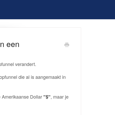
an een
opfunnel verandert.
oopfunnel die al is aangemaakt in
e Amerikaanse Dollar
, maar je
"$"